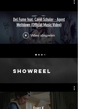
Del Fume feat. Carol Schuler - Agent
Meltdown (Official Music Video)
Video abspielen
Showreel
Franz K.