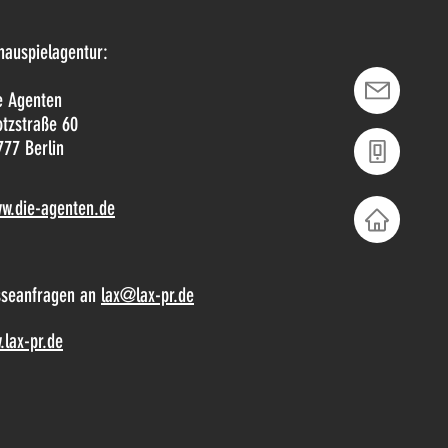
hauspielagentur:
e Agenten
tzstraße 60
777 Berlin
w.die-agenten.de
sseanfragen an
lax@lax-pr.de
lax-pr.de