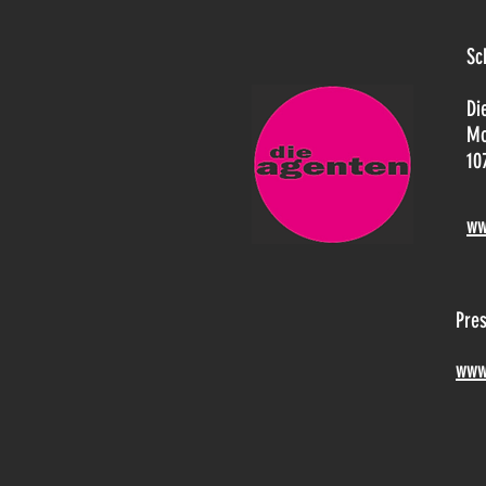
Sc
Di
Mo
10
ww
Pre
www.