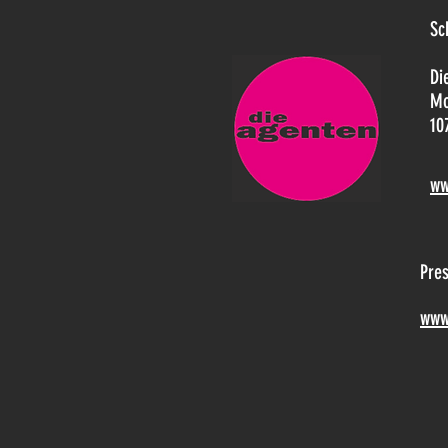
Sc
Di
Mo
10
ww
Pre
www.