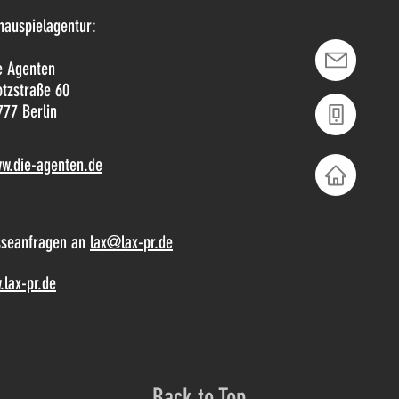
hauspielagentur:
e Agenten
tzstraße 60
777 Berlin
w.die-agenten.de
sseanfragen an
lax@lax-pr.de
lax-pr.de
Back to Top