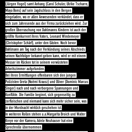
(Jürgen Vogel) samt Anhang (Carol Schuler, Ulrike Tscharre, 
Maya Bons) auf sein Jagdschloss in den Bergen 
eingeladen, wo er allen Anwesenden verkündet, dass er 
sich zum Jahresende aus der Firma zurückziehen wird. Zur 
großen Überraschung von Dahlmanns Kindern ist auch der 
größte Konkurrent ihres Vaters, Leonard Windemeyer 
(Christopher Schärf), unter den Gästen. Noch bevor 
Dahlmann am Tag nach der Verkündung seines Abschieds 
seinen Nachfolger bekannt geben kann, wird er mit einem 
Messer im Rücken tot in seinem verwüsteten 
Arbeitszimmer aufgefunden.
Bei ihren Ermittlungen offenbaren sich den jungen 
Polizisten Greta (Noëmi Krausz) und Oliver (Dominic Marcus 
Singer) nach und nach verborgene Spannungen und 
Konflikte. Die Familie beginnt, sich gegenseitig zu 
zerfleischen und niemand kann sich mehr sicher sein, was 
in der Mordnacht wirklich geschehen ist.
In weiteren Rollen stehen u.a.Margarita Broich und Walter 
Kreye vor der Kamera, Adele Neuhauser hat eine 
Sprechrolle übernommen.