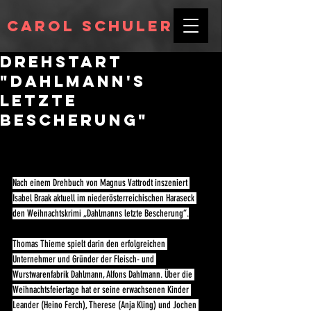
Carol Schuler
Drehstart
"Dahlmann's
letzte
Bescherung"
Nach einem Drehbuch von Magnus Vattrodt inszeniert 
Isabel Braak aktuell im niederösterreichischen Haraseck 
den Weihnachtskrimi „Dahlmanns letzte Bescherung“.
Thomas Thieme spielt darin den erfolgreichen 
Unternehmer und Gründer der Fleisch- und 
Wurstwarenfabrik Dahlmann, Alfons Dahlmann. Über die 
Weihnachtsfeiertage hat er seine erwachsenen Kinder 
Leander (Heino Ferch), Therese (Anja Kling) und Jochen 