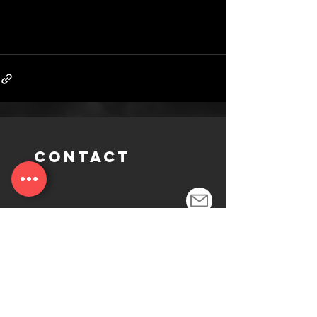
CONTACT
www.die-agenten.de
Presseanfragen an
lax@lax-pr.de
www.lax-pr.de